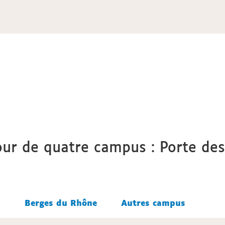
tour de quatre campus : Porte de
s
s
Berges du Rhône
Berges du Rhône
Autres campus
Autres campus