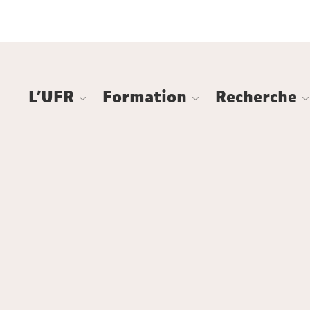
Aller
Navigation
Accès
Connexion
au
directs
contenu
L'UFR
Formation
Recherche