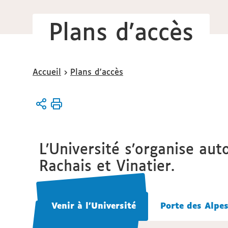
Plans d'accès
Vous
Accueil
Plans d'accès
êtes
ici :
L’Université s’organise au
Rachais et Vinatier.
Venir à l'Université
Venir à l'Université
Porte des Alpe
Porte des Alpe