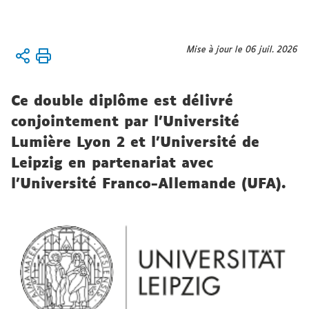
Vous
Mise à jour le 06 juil. 2026
Accueil
êtes
ici :
International
Ce double diplôme est délivré
Formations
internationales
conjointement par l'Université
Double
Lumière Lyon 2 et l'Université de
licence
Leipzig en partenariat avec
Allemand-
l'Université Franco-Allemande (UFA).
Lettres