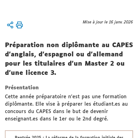
Vous
Mise à jour le 16 janv. 2026
Accueil
êtes
ici :
Formation
Préparation non diplômante au CAPES
Préparation
d'anglais, d'espagnol ou d'allemand
concours et
pour les titulaires d'un Master 2 ou
agrégations
d'une licence 3.
Préparation
Présentation
au CAPES
Cette année préparatoire n'est pas une formation
diplômante. Elle vise à préparer les étudiant.es au
concours du CAPES dans le but de devenir
enseignant.es dans le 1er ou le 2nd degré.