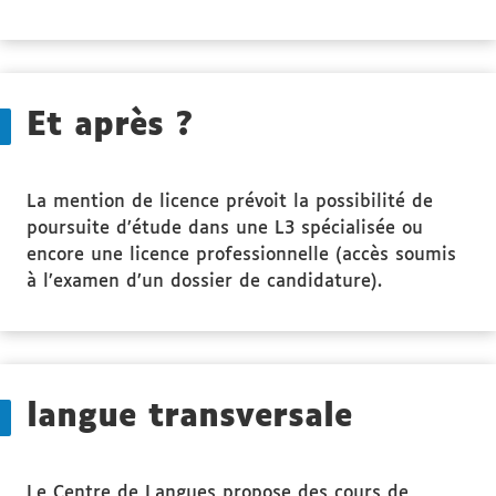
propos
des
Public
ciblé
Et après ?
La mention de licence prévoit la possibilité de
poursuite d’étude dans une L3 spécialisée ou
encore une licence professionnelle (accès soumis
à l’examen d’un dossier de candidature).
langue transversale
Le Centre de Langues propose des cours de