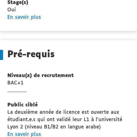
Stage(s)
Oui
à
En savoir plus
propos
des
Stage(s)
Pré-requis
Niveau(x) de recrutement
BAC+1
Public ciblé
La deuxième année de licence est ouverte aux
étudiant.e.s qui ont validé leur L1 à l'université
Lyon 2 (niveau B1/B2 en langue arabe)
à
En savoir plus