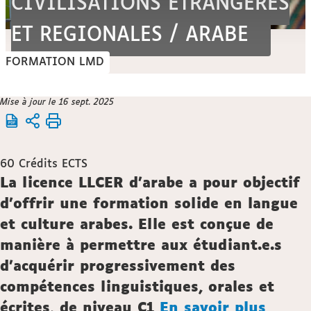
CIVILISATIONS ETRANGERES
ET REGIONALES / ARABE
FORMATION LMD
Vous
Mise à jour le 16 sept. 2025
Accueil
êtes
ici :
Formation
60
Crédits ECTS
Description
La licence LLCER d'arabe a pour objectif
d'offrir une formation solide en langue
et culture arabes. Elle est conçue de
manière à permettre aux étudiant.e.s
d'acquérir progressivement des
compétences linguistiques, orales et
écrites, de niveau C1
En savoir plus