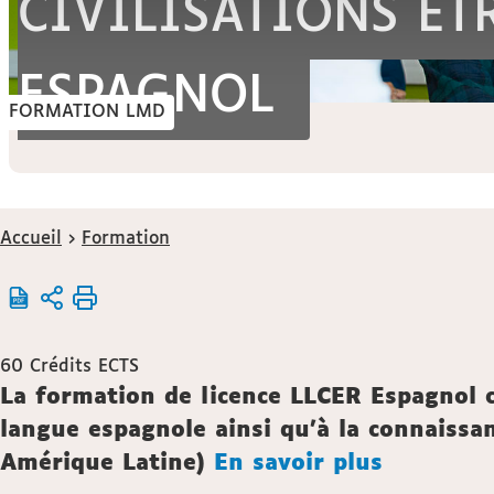
CIVILISATIONS ET
ESPAGNOL
FORMATION LMD
Vous
Accueil
Formation
êtes
ici :
60
Crédits ECTS
Description
La formation de licence LLCER Espagnol c
langue espagnole ainsi qu'à la connaissa
Amérique Latine)
En savoir plus