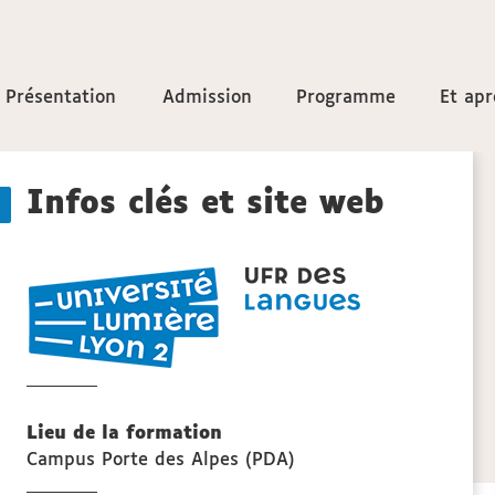
Accéder
Présentation
Présentation
Admission
Admission
Programme
Programme
Et apr
Et apr
aux
Détails
sections
Infos clés et site web
de
UFR
la
LANGUES
fiche
Lieu de la formation
Campus Porte des Alpes (PDA)