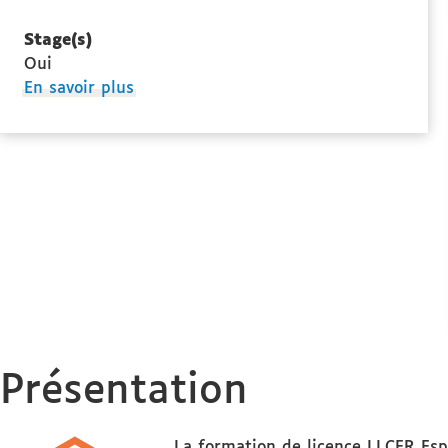
Stage(s)
Oui
à
En savoir plus
propos
des
Stage(s)
Présentation
La formation de licence LLCER Esp