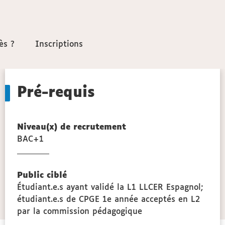
ès ?
ès ?
Inscriptions
Inscriptions
Pré-requis
Niveau(x) de recrutement
BAC+1
Public ciblé
Étudiant.e.s ayant validé la L1 LLCER Espagnol;
étudiant.e.s de CPGE 1e année acceptés en L2
par la commission pédagogique