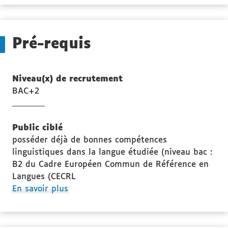
Pré-requis
Niveau(x) de recrutement
BAC+2
Public ciblé
posséder déjà de bonnes compétences
linguistiques dans la langue étudiée (niveau bac :
B2 du Cadre Européen Commun de Référence en
Langues (CECRL
à
En savoir plus
propos
des
Public