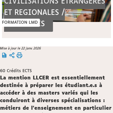
CIVILISATIONS ETRANGERES
ET REGIONALES /
FORMATION LMD
PORTUGAIS
Vous
Mise à jour le 22 janv. 2026
Accueil
êtes
ici :
Formation
60
Crédits ECTS
Description
La mention LLCER est essentiellement
destinée à préparer les étudiant.e.s à
accéder à des masters variés qui les
conduiront à diverses spécialisations :
métiers de l'enseignement en particulier