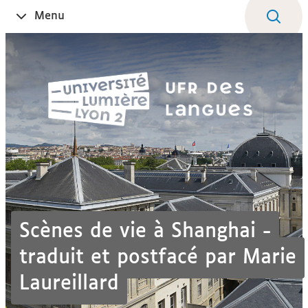
Aller
Navigation
Accès
Connexion
Menu
Ouvrir
au
directs
le
contenu
Scènes de vie à Shanghai -
traduit et postfacé par Marie
Laureillard