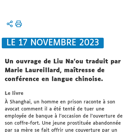
Vous
Accueil
êtes
L'UFR
ici :
À la
LE 17 NOVEMBRE 2023
Une
Parutions
Un ouvrage de Liu Na'ou traduit par
Marie Laureillard, maîtresse de
conférence en langue chinoise.
Le livre
À Shanghai, un homme en prison raconte à son
avocat comment il a été tenté de tuer une
employée de banque à l’occasion de l’ouverture de
son coffre-fort. Une jeune prostituée abandonnée
par sa mère se fait offrir une couverture par un